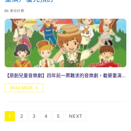
演出計劃
【原創兒童音樂劇】四年前一票難求的音樂劇，載譽重演…
READ MORE →
文
1
2
3
4
5
NEXT
章