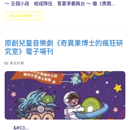
～ 五個小孩 組成隊伍 誓要爭霸舞台 ～ 繼《勇闖…
READ MORE →
原創兒童音樂劇《奇異果博士的瘋狂研
究室》電子場刊
演出計劃
&#03…