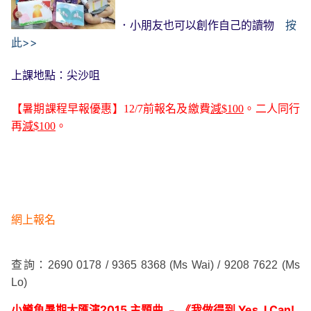
．小朋友也可以創作自己的讀物
按
此>>
上課地點：尖沙咀
【暑期課程早報優惠】12
/7
前報名及繳費
減
$100
。二人同行
再
減$100
。
網上報名
查詢：2690 0178 / 9365 8368 (Ms Wai) / 9208 7622 (Ms
Lo)
小鱒魚暑期大匯演2015 主題曲 ﹣ 《我做得到 Yes, I Can!