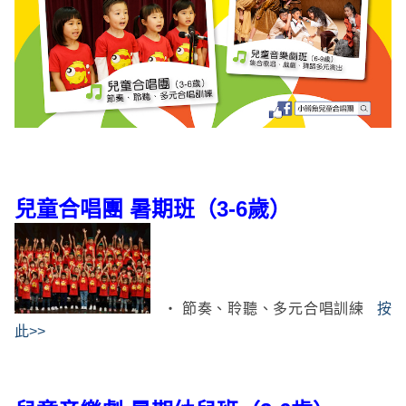
兒童合唱團 暑期班（3-6歲）
‧ 節奏、聆聽、多元合唱訓練
按
此>>