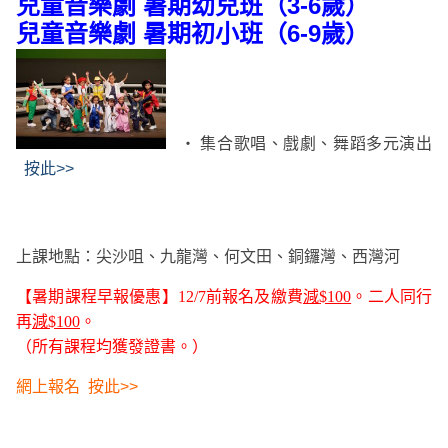
兒童音樂劇 暑期幼兒班（3-6歲）
兒童音樂劇 暑期初小班（6-9歲）
‧ 集合歌唱、戲劇、舞蹈多元演出
按此>>
上課地點：尖沙咀、九龍灣、何文田、銅鑼灣、西灣河
【暑期課程早報優惠】12
/7
前報名及繳費
減
$100
。二人同行
再
減$100
。
（所有課程均獲發證書。）
網上報名
按此>>