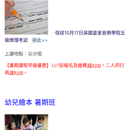
‧ 保送10月17日英國皇家音樂學院五
級樂理考試
按此>>
上課地點：尖沙咀
【暑期課程早報優惠】12
/7
前報名及繳費
減
$100
。二人同行
再
減$100
。
幼兒繪本 暑期班