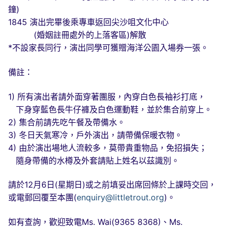
鐘)
1845 演出完畢後乘專車返回尖沙咀文化中心
(婚姻註冊處外的上落客區)解散
*不設家長同行，演出同學可獲贈海洋公園入場券一張。
備註：
1) 所有演出者請外面穿著團服，內穿白色長袖衫打底，
下身穿藍色長牛仔褲及白色運動鞋，並於集合前穿上。
2) 集合前請先吃午餐及帶備水。
3) 冬日天氣寒冷，戶外演出，請帶備保暖衣物。
4) 由於演出場地人流較多，莫帶貴重物品，免招損失；
隨身帶備的水樽及外套請貼上姓名以茲識別。
請於12月6日(星期日)或之前填妥出席回條於上課時交回，
或電郵回覆至本團(
enquiry@littletrout.org
)。
如有查詢，歡迎致電Ms. Wai(9365 8368)、Ms.