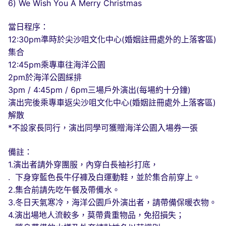
6) We Wish You A Merry Christmas
當日程序：
12:30pm準時於尖沙咀文化中心(婚姻註冊處外的上落客區)
集合
12:45pm乘專車往海洋公園
2pm於海洋公園綵排
3pm / 4:45pm / 6pm三場戶外演出(每場約十分鐘)
演出完後乘專車返尖沙咀文化中心(婚姻註冊處外上落客區)
解散
*不設家長同行，演出同學可獲贈海洋公園入場券一張
備註：
1.演出者請外穿團服，內穿白長袖衫打底，
. 下身穿藍色長牛仔褲及白運動鞋，並於集合前穿上。
2.集合前請先吃午餐及帶備水。
3.冬日天氣寒冷，海洋公園戶外演出者，請帶備保暖衣物。
4.演出場地人流較多，莫帶貴重物品，免招損失；