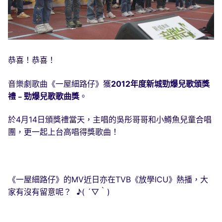
恭喜！恭喜！
音樂劇歌曲《一屋細路仔》獲
2012年度新城勁爆兒歌頒獎
禮﹣勁爆兒歌歌曲獎
。
於4月14日頒獎禮當天，主唱的吳彤哥哥和小鱒魚兒童合唱
團，更一起上台高唱得獎歌曲！
《一屋細路仔》的MV近日亦在TVB《放學ICU》熱播，大
家有沒有留意呢？ ♪( ´▽｀)