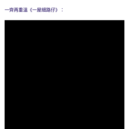
一齊再重溫《一屋細路仔》：