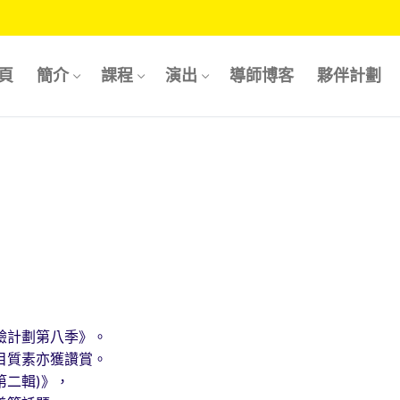
頁
簡介
課程
演出
導師博客
夥伴計劃
Search for:
驗計劃第八季》。
目質素亦獲讚賞。
第二輯)》，