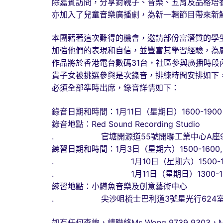
除嘉賓訪問，分享對親子、音樂、五育及品格培
亦加入了兒童音樂廣播劇，為新一輯節目帶來新
本團藉著這次難得的機會，邀請部份富潛質的學
加強他們的表現和自信，並豐富其學習經驗，為
作品將於香港電台數碼31台，社區參與廣播時段
貴子女被挑選參與是次錄音，排練時間安排如下
必須全部準時出席，錄音詳情如下：
錄音日期和時間：1月11日（星期日）1600-1900
錄音地點：Red Sound Recording Studio
. 官塘開源道55號開聯工業中心A座9
練習日期和時間：1月3日（星期六）1500-1600, 1
. 1月10日（星期六）1500-1600, 
. 1月11日（星期日）1300-15
練習地點：小鱒魚音樂及創意藝術中心
. 尖沙咀梳士巴利道3號星光行624
如有任何查詢，請聯絡Ms Wong 9739 9303，Ms