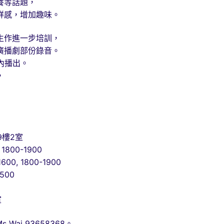
養等話題，
鮮感，增加趣味。
生作進一步培訓，
廣播劇部份錄音。
內播出。
，
樓2室
800-1900
1800-1900
00
室
 Wai 93658368。