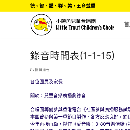
Skip
德、智、體、群、美，五育並重
to
content
首
錄音時間表(1-1-15)
團員通告
各位團員及家長：
關於：兒童音樂廣播劇錄音
合唱團籌備參與香港電台《社區參與廣播服務試
本團曾參與第一季節目製作，各方反應良好，節
今年再接再勵，製作《愛音樂：3-80音樂情緣 (