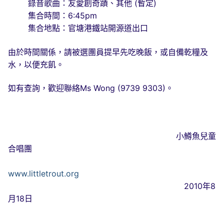
錄音歌曲：友愛創奇蹟、其他 (暫定)
集合時間：6:45pm
集合地點：官塘港鐵站開源道出口
由於時間關係，請被選團員提早先吃晚飯，或自備乾糧及
水，以便充飢。
如有查詢，歡迎聯絡Ms Wong (9739 9303)。
小鱒魚兒童
合唱團
www.littletrout.org
2010年8
月18日